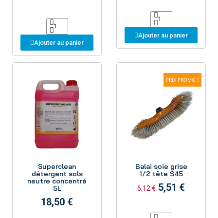
Ajouter au panier
Ajouter au panier
PRIX PROMO !
Aperçu
Aperçu
Superclean
Balai soie grise
détergent sols
1/2 tête S45
neutre concentré
5,51 €
5L
6,12 €
18,50 €