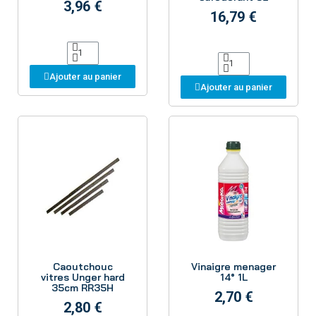
3,96 €
16,79 €
Ajouter au panier
Ajouter au panier
Aperçu
Aperçu
Caoutchouc
Vinaigre menager
vitres Unger hard
14° 1L
35cm RR35H
2,70 €
2,80 €