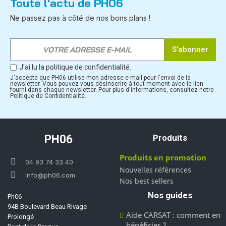
Toute l'actu de PH06
Ne passez pas à côté de nos bons plans !
S’abonner
J'ai lu la politique de confidentialité.
J'accepte que PH06 utilise mon adresse e-mail pour l'envoi de la
newsletter. Vous pouvez vous désinscrire à tout moment avec le lien
fourni dans chaque newsletter. Pour plus d'informations, consultez notre
Politique de Confidentialité.
PH06
Produits
Produits en promotion
04 93 74 33 40
Nouvelles références
info@ph06.com
Nos best sellers
Nos guides
Ph06
94B Boulevard Beau Rivage
Aide CARSAT : comment en
Prolongé
bénéficier ?