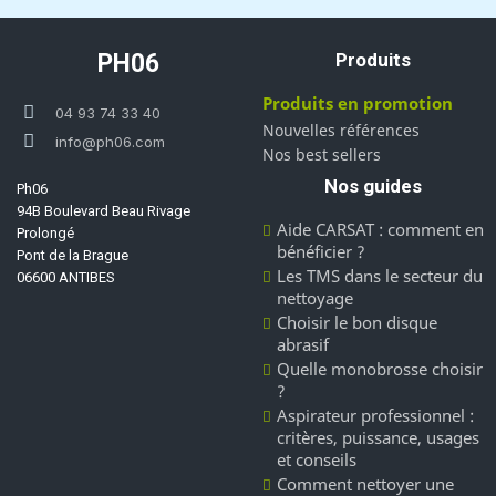
PH06
Produits
Produits en promotion
04 93 74 33 40
Nouvelles références
info@ph06.com
Nos best sellers
Nos guides
Ph06
94B Boulevard Beau Rivage
Aide CARSAT : comment en
Prolongé
bénéficier ?
Pont de la Brague
Les TMS dans le secteur du
06600 ANTIBES
nettoyage
Choisir le bon disque
abrasif
Quelle monobrosse choisir
?
Aspirateur professionnel :
critères, puissance, usages
et conseils
Comment nettoyer une