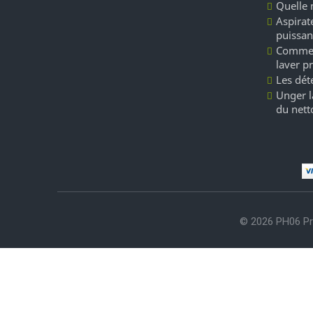
Quelle 
Aspirate
puissan
Commen
laver p
Les dét
Unger l
du nett
© 2026 PH06 Pr