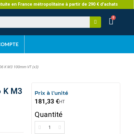
atuite en France métropolitaine à partir de 290 € d'achats
 COMPTE
06 K M3 100mm VT (x3)
6 K M3
Prix à l'unité
181,33 €
HT
Quantité