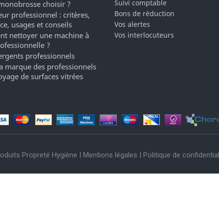
Suivi comptable
monobrosse choisir ?
Bons de réduction
ur professionnel : critères,
ce, usages et conseils
Vos alertes
t nettoyer une machine à
Vos interlocuteurs
rofessionnelle ?
ergents professionnels
a marque des professionnels
oyage de surfaces vitrées
oduits Propreté Hygiène |
Mentions légales
|
Politique de confidential