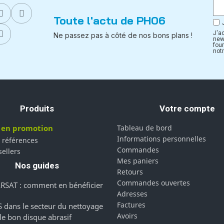
Toute l'actu de PH06
J'a
Ne passez pas à côté de nos bons plans !
new
fou
notr
Produits
Votre compte
 en promotion
Tableau de bord
Informations personnelles
 références
Commandes
sellers
Mes paniers
Nos guides
Retours
Commandes ouvertes
RSAT : comment en bénéficier
Adresses
Factures
 dans le secteur du nettoyage
Avoirs
 le bon disque abrasif