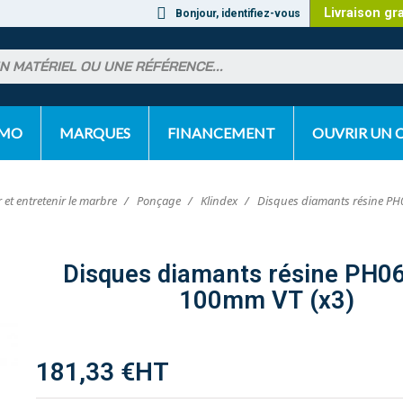
Livraison gr
Bonjour, identifiez-vous
OMO
MARQUES
FINANCEMENT
OUVRIR UN
 et entretenir le marbre
Ponçage
Klindex
Disques diamants résine PH
Disques diamants résine PH0
100mm VT (x3)
181,33 €
HT