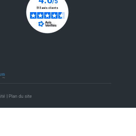
ité
|
Plan du site