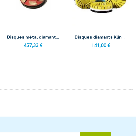
Aperçu
Aperçu
Disques métal diamants K M2 100mm (x3)
Disques diamants Klindex AS M3 100mm (x3)
457,33 €
141,00 €