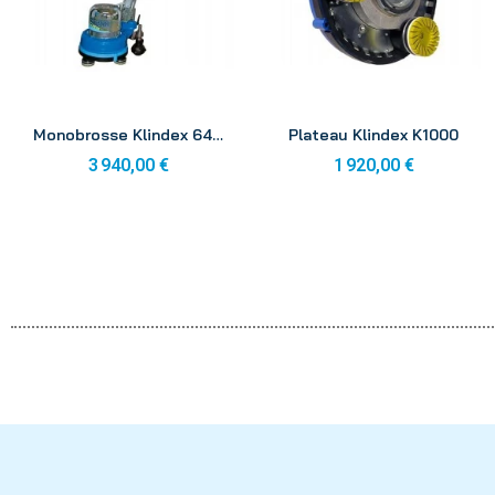
Aperçu
Aperçu
Monobrosse Klindex 640 4hp 230v compléte
Plateau Klindex K1000
3 940,00 €
1 920,00 €