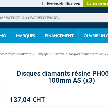
Livraison gr
Bonjour, identifiez-vous
OMO
MARQUES
FINANCEMENT
OUVRIR UN
 et entretenir le marbre
Ponçage
Klindex
Disques diamants résine PH
Disques diamants résine PH0
100mm AS (x3)
137,04 €
HT