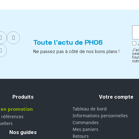
Toute l'actu de PH06
J'a
Ne passez pas à côté de nos bons plans !
new
fou
notr
Produits
Votre compte
 en promotion
Tableau de bord
Informations personnelles
 références
Commandes
sellers
Mes paniers
Nos guides
Retours