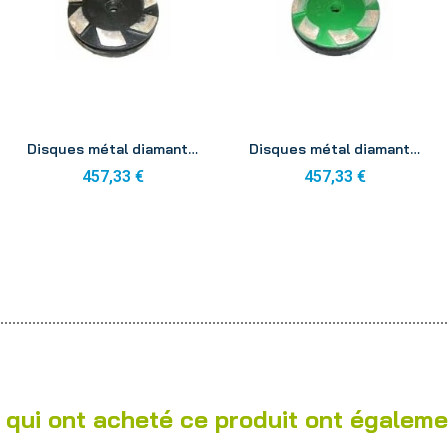
Aperçu
Aperçu
Disques métal diamants K M0 100mm (x3)
Disques métal diamants K M1 100mm (x3)
457,33 €
457,33 €
 qui ont acheté ce produit ont égaleme