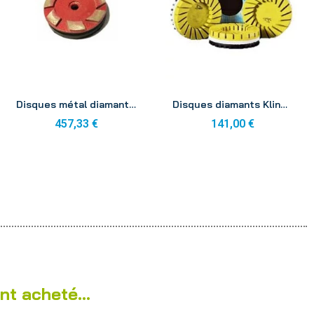
Aperçu
Aperçu
Disques métal diamants K M2 100mm (x3)
Disques diamants Klindex AS M3 100mm (x3)
457,33 €
141,00 €
nt acheté...