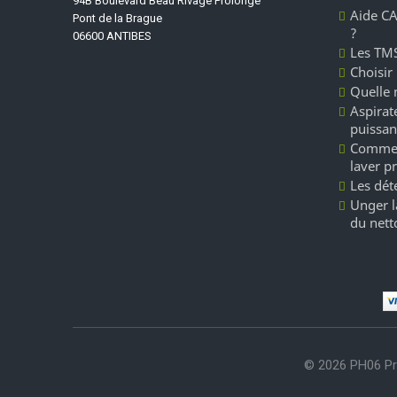
94B Boulevard Beau Rivage Prolongé
Aide CA
Pont de la Brague
?
06600 ANTIBES
Les TMS
Choisir
Quelle 
Aspirate
puissan
Commen
laver p
Les dét
Unger l
du nett
© 2026 PH06 Pr