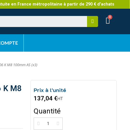
atuite en France métropolitaine à partir de 290 € d'achats
 COMPTE
06 K M8 100mm AS (x3)
6 K M8
Prix à l'unité
137,04 €
HT
Quantité