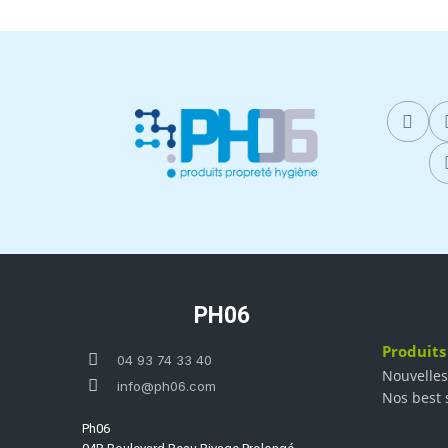
PH06
Produits
04 93 74 33 40
Nouvelles
info@ph06.com
Nos best 
Ph06