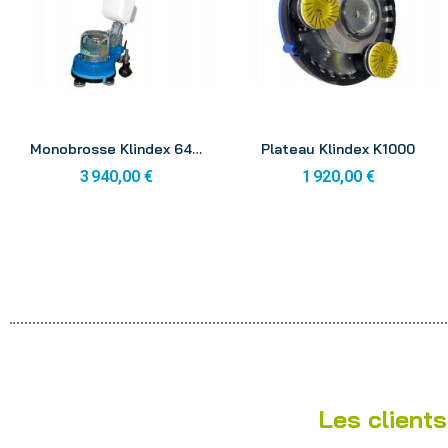
Aperçu
Aperçu
Monobrosse Klindex 640 4hp 230v compléte
Plateau Klindex K1000
3 940,00 €
1 920,00 €
Les clients