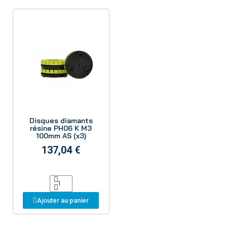
Aperçu
Disques diamants
résine PH06 K M3
100mm AS (x3)
137,04 €
Ajouter au panier